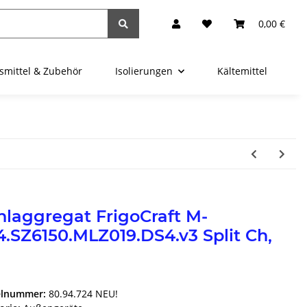
0,00 €
fsmittel & Zubehör
Isolierungen
Kältemittel
K
laggregat FrigoCraft M-
.SZ6150.MLZ019.DS4.v3 Split Ch,
elnummer:
80.94.724 NEU!