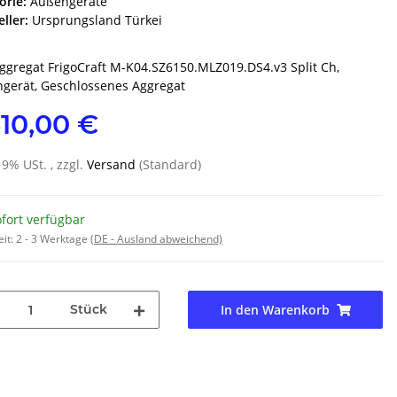
orie:
Außengeräte
ller:
Ursprungsland Türkei
ggregat FrigoCraft M-K04.SZ6150.MLZ019.DS4.v3 Split Ch,
gerät, Geschlossenes Aggregat
310,00 €
19% USt. , zzgl.
Versand
(Standard)
fort verfügbar
eit:
2 - 3 Werktage
(DE - Ausland abweichend)
Stück
In den Warenkorb