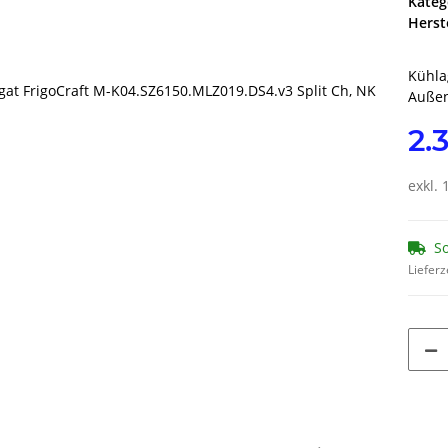
Kateg
Herste
Kühla
Außen
2.
exkl. 
So
Lieferz