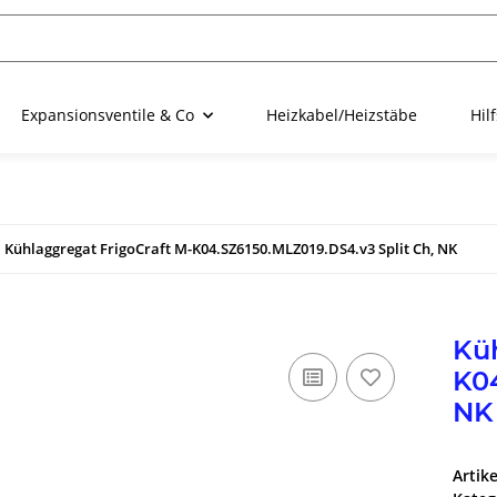
Expansionsventile & Co
Heizkabel/Heizstäbe
Hil
Kühlaggregat FrigoCraft M-K04.SZ6150.MLZ019.DS4.v3 Split Ch, NK
Küh
K04
NK
Artik