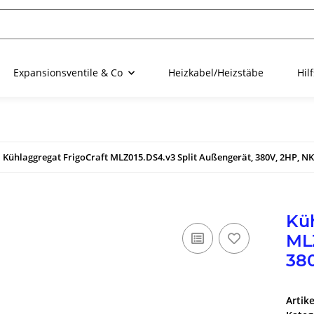
Expansionsventile & Co
Heizkabel/Heizstäbe
Hil
Kühlaggregat FrigoCraft MLZ015.DS4.v3 Split Außengerät, 380V, 2HP, NK
Küh
MLZ
38
Artik