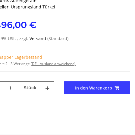
orie:
Außengeräte
ller:
Ursprungsland Türkei
496,00 €
19% USt. , zzgl.
Versand
(Standard)
napper Lagerbestand
eit:
2 - 3 Werktage
(DE - Ausland abweichend)
Stück
In den Warenkorb