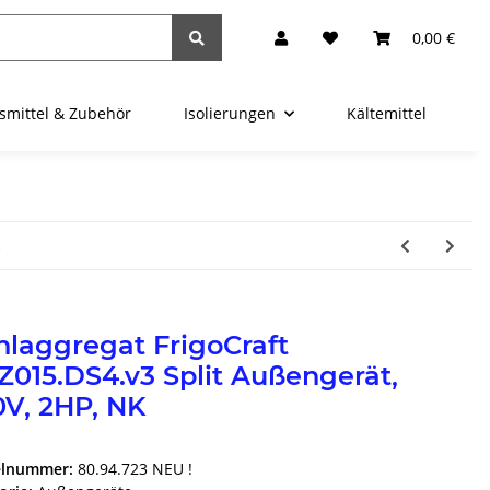
0,00 €
fsmittel & Zubehör
Isolierungen
Kältemittel
K
laggregat FrigoCraft
015.DS4.v3 Split Außengerät,
0V, 2HP, NK
elnummer:
80.94.723 NEU !