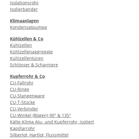
Isolationsrohr
Isolierbänder
Klimaanlagen
Kondensatpumpe
Kühlzellen & Co
Kühlzellen
Kühlzellenaggregate
Kühlzellentüren
Schlösser & Scharniere
Kupferrohr & Co
CU-Fallrohr
CU-Ringe
CU-Stangenware
CU-T-Stücke
CU-Verbinder
CU-Winkel (Bögen) 90° & 135°
Kälte-Klima Alu- und Kupferrohr, isoliert
Kapillarrohr
Silberlot, Hartlot, Flussmittel