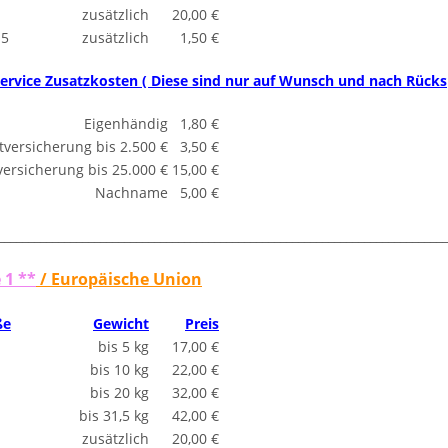
zusätzlich
20,00 €
15
zusätzlich
1,50 €
ervice Zusatzkosten ( Diese sind nur auf Wunsch und nach Rücksp
Eigenhändig
1,80 €
tversicherung bis 2.500 €
3,50 €
ersicherung bis 25.000 €
15,00 €
Nachname
5,00 €
___________________________________________________________________________
 1 **
/ Europäische Union
ße
Gewicht
Preis
bis 5 kg
17,00 €
bis 10 kg
22,00 €
bis 20 kg
32,00 €
bis 31,5 kg
42,00 €
zusätzlich
20,00 €