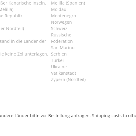
ßer Kanarische Inseln,
Melilla (Spanien)
elilla)
Moldau
he Republik
Montenegro
Norwegen
er Nordteil)
Schweiz
Russische
sand in die Länder der
Föderation
San Marino
ie keine Zollunterlagen.
Serbien
Türkei
Ukraine
Vatikanstadt
Zypern (Nordteil)
andere Länder bitte vor Bestellung anfragen. Shipping costs to oth