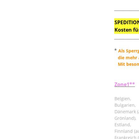
_____________
SPEDITION
Kosten fü
_____________
*
Als Sperr
die mehr a
Mit besond
Zone1**
Belgien,
Bulgarien,
Dänemark (
Grönland),
Estland,
Finnland (a
Frankreich 