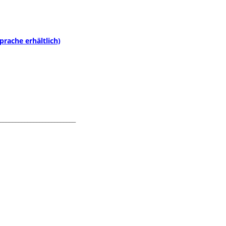
rache erhältlich)
_________________________