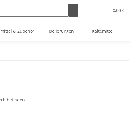
0,00 €
smittel & Zubehör
Isolierungen
Kältemittel
Kl
orb befinden.