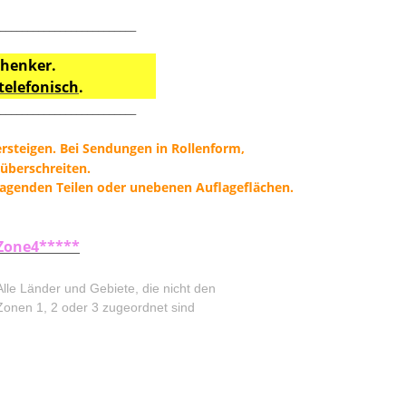
_________________________
chenker.
telefonisch
.
_________________________
steigen. Bei Sendungen in Rollenform,
überschreiten.
genden Teilen oder unebenen Auflageflächen.
Zone4*****
Alle Länder und Gebiete, die nicht den
Zonen 1, 2 oder 3 zugeordnet sind