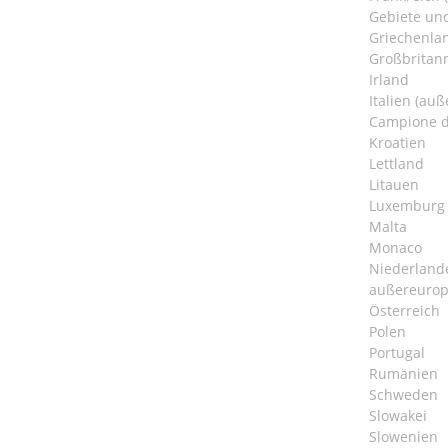
Gebiete un
Griechenlan
Großbritann
Irland
Italien (au
Campione d'
Kroatien
Lettland
Litauen
Luxemburg
Malta
Monaco
Niederland
außereurop
Österreich
Polen
Portugal
Rumänien
Schweden
Slowakei
Slowenien