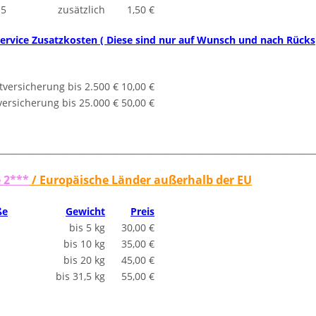
15
zusätzlich
1,50 €
ervice Zusatzkosten ( Diese sind nur auf Wunsch und nach Rücksp
tversicherung bis 2.500 €
10,00 €
ersicherung bis 25.000 €
50,00 €
___________________________________________________________________________
 2***
/ Europäische Länder außerhalb der EU
ße
Gewicht
Preis
bis 5 kg
30,00 €
bis 10 kg
35,00 €
bis 20 kg
45,00 €
bis 31,5 kg
55,00 €