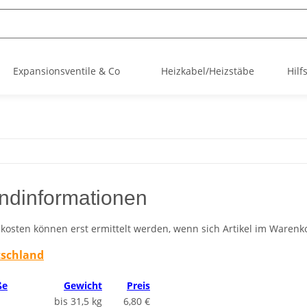
Expansionsventile & Co
Heizkabel/Heizstäbe
Hilf
ndinformationen
kosten können erst ermittelt werden, wenn sich Artikel im Warenk
tschland
ße
Gewicht
Preis
bis 31,5 kg
6,80 €