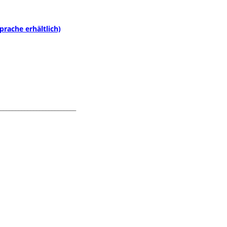
rache erhältlich)
_________________________