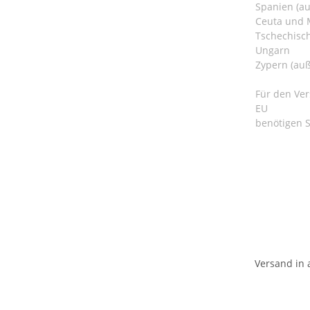
Spanien (au
Ceuta und M
Tschechisc
Ungarn
Zypern (auß
Für den Ver
EU
benötigen S
Versand in 