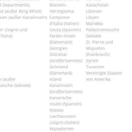
d Departments),
Bosnien-
Kasachstan
d (außer Berg Athos)
Herzegovina
Libanon
ien (außer Kanalinseln)
Campione
Libyen
d'Italia (Italien)
Marokko
ßer Livigno und
Ceuta (Spanien)
Palästinensische
Italia)
Färöer-Inseln
Gebiete
(Dänemark)
St. Pierre und
Georgien
Miquelon
Gibraltar
(Frankreich)
(Großbritannien)
Syrien
Grönland
Tunesien
(Dänemark)
Vereinigte Staaten
e (außer
Island
von Amerika
äische Gebiete)
Kanalinseln
(Großbritannien)
Kanarische
Inseln (Spanien)
Kosovo
Liechtenstein
Livigno (Italien)
Mazedonien