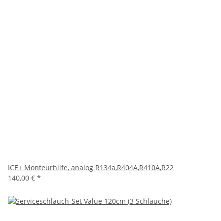
ICE+ Monteurhilfe, analog R134a,R404A,R410A,R22
140,00 €
*