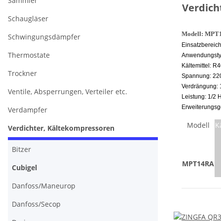
Sammler
Verdic
Schaugläser
Modell: MPT
Schwingungsdämpfer
Einsatzbereich
Thermostate
Anwendungsty
Kältemittel: R
Trockner
Spannung: 22
Verdrängung: 
Ventile, Absperrungen, Verteiler etc.
Leistung: 1/2 
Erweiterungsge
Verdampfer
Modell
K
Verdichter, Kältekompressoren
Bitzer
MPT14RA
Cubigel
Danfoss/Maneurop
Danfoss/Secop