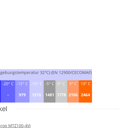
(Umgebungstemperatur 32°C) (EN 12900/CECOMAF)
-20° C
-15° C
-10° C
-5° C
0° C
5° C
10° C
-
979
1215
1481
1778
2106
2464
kel