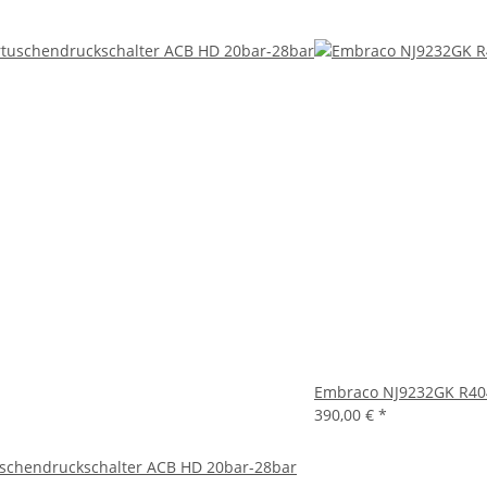
Embraco NJ9232GK R40
390,00 €
*
schendruckschalter ACB HD 20bar-28bar