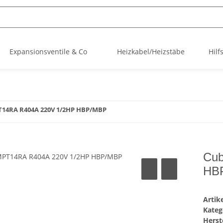
Expansionsventile & Co
Heizkabel/Heizstäbe
Hilf
T14RA R404A 220V 1/2HP HBP/MBP
Cub
HB
Arti
Kateg
Herste