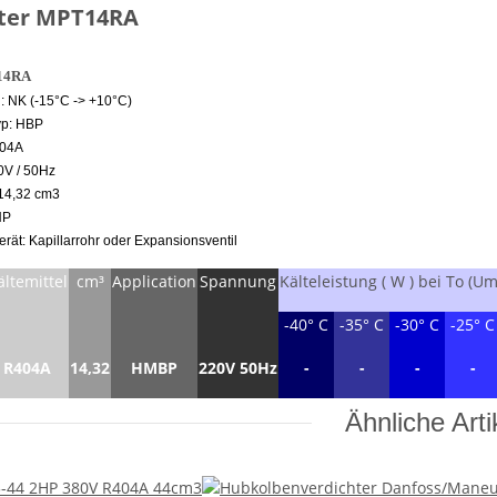
hter MPT14RA
14RA
: NK (-15°C -> +10°C)
p: HBP
404A
0V / 50Hz
14,32 cm3
HP
rät: Kapillarrohr oder Expansionsventil
ältemittel
cm³
Application
Spannung
Kälteleistung ( W ) bei To 
-40° C
-35° C
-30° C
-25° C
R404A
14,32
HMBP
220V 50Hz
-
-
-
-
Ähnliche Arti