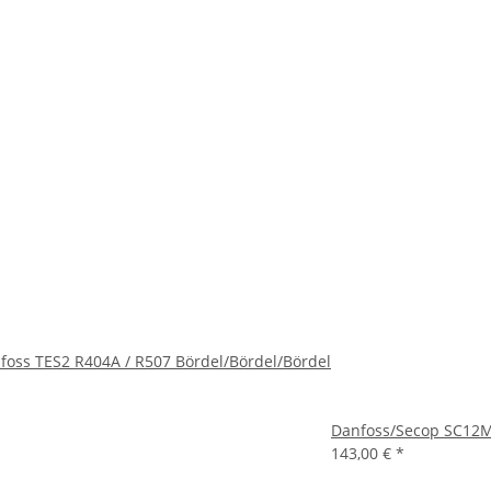
nfoss TES2 R404A / R507 Bördel/Bördel/Bördel
Danfoss/Secop SC12M
143,00 €
*