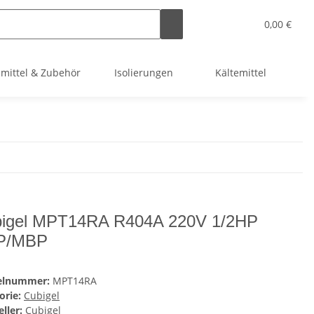
0,00 €
smittel & Zubehör
Isolierungen
Kältemittel
Kl
igel MPT14RA R404A 220V 1/2HP
P/MBP
kelnummer:
MPT14RA
orie:
Cubigel
ller:
Cubigel