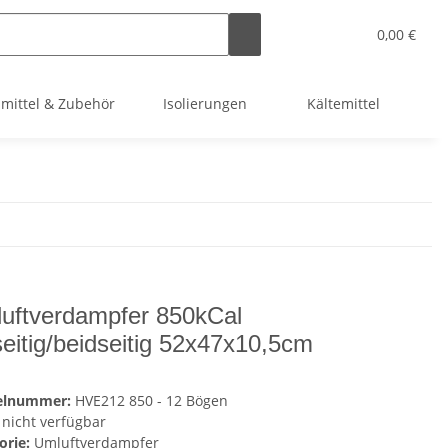
0,00 €
smittel & Zubehör
Isolierungen
Kältemittel
Kl
uftverdampfer 850kCal
seitig/beidseitig 52x47x10,5cm
kelnummer:
HVE212 850 - 12 Bögen
nicht verfügbar
orie:
Umluftverdampfer