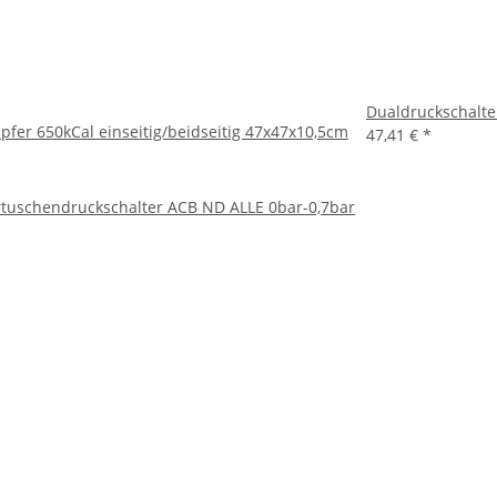
Dualdruckschalte
fer 650kCal einseitig/beidseitig 47x47x10,5cm
47,41 €
*