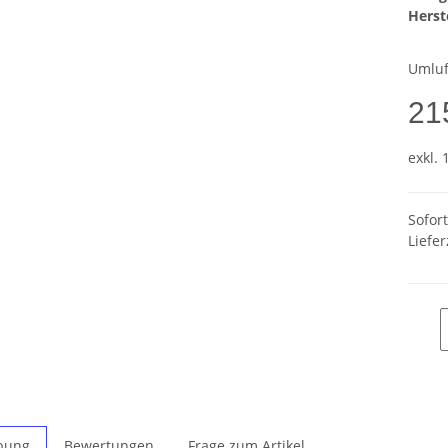
Herste
Umluf
21
exkl. 
Sofor
Liefer
bung
Bewertungen
Frage zum Artikel