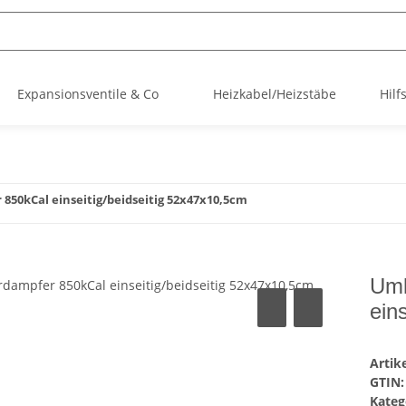
Expansionsventile & Co
Heizkabel/Heizstäbe
Hilf
850kCal einseitig/beidseitig 52x47x10,5cm
Uml
ein
Arti
GTIN:
Kateg