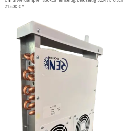
Umluftverdampfer 850kCal einseitig/beidseitig 52x47x10,5cm
215,00 €
*