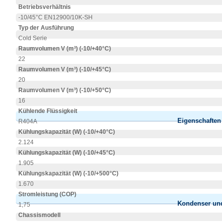
Betriebsverhältnis
-10/45°C EN12900/10K-SH
Typ der Ausführung
Cold Serie
Raumvolumen V (m³) (-10/+40°C)
22
Raumvolumen V (m³) (-10/+45°C)
20
Raumvolumen V (m³) (-10/+50°C)
16
Kühlende Flüssigkeit
Eigenschafte
R404A
Kühlungskapazität (W) (-10/+40°C)
2.124
Kühlungskapazität (W) (-10/+45°C)
1.905
Kühlungskapazität (W) (-10/+500°C)
1.670
Stromleistung (COP)
Kondenser und
1,75
Chassismodell