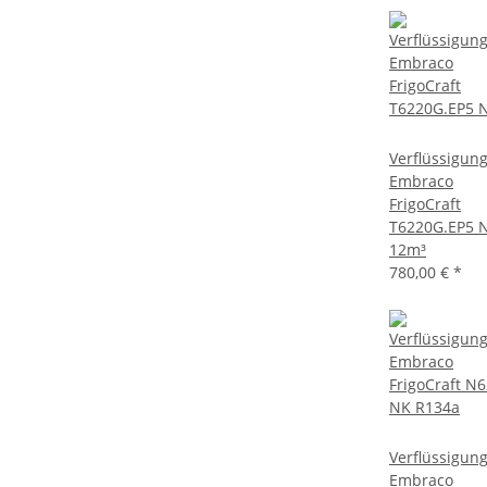
Verflüssigun
Embraco
FrigoCraft
T6220G.EP5 
12m³
780,00 €
*
Verflüssigun
Embraco