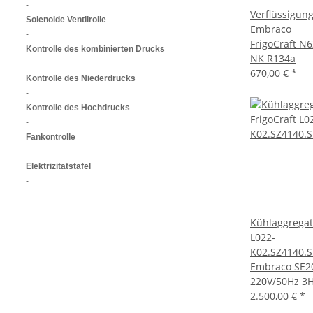
-
Verflüssigun
Solenoide Ventilrolle
Embraco
-
FrigoCraft N
Kontrolle des kombinierten Drucks
NK R134a
-
670,00 €
*
Kontrolle des Niederdrucks
-
Kontrolle des Hochdrucks
-
Fankontrolle
-
Elektrizitätstafel
-
Kühlaggregat
L022-
K02.SZ4140.S
Embraco SE2
220V/50Hz 3
2.500,00 €
*