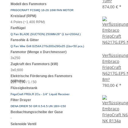
10m³
Modell des Fanmotors
874,00 €
*
FRIGOCRAFT FCSMQ 16-26 16W FAN MOTOR
Kreislauf (RPM)
4 Poles (~1.400 RPM)
Fanflügel
Q Fan BLADE (SUCTION) 250MM-28° (1 bx=200Ad.)
Fansohle & Gitter
Q Fan Wire Grill G254A 270x300x290x35 (1bx=50 pcs.)
Fanmotor (Menge x Durchmesser)
Verflüssigun
3x250
Embraco
Zugkraft des Fanmotors (kW)
FrigoCraft
3x0,600
N6217G.EP5 
Elektrische Förderung des Fanmotors
8m³
(V/Ph/Hz)
220 - 230 / 1 / 50
780,00 €
*
Flüssigkeitstank
FrigoCraft FRGLR 2Cu - 1/4" Liquid Receiver
Filter Drayer
DENA DRIER 50 GR 6.5-6.5 UN 1BX=150
Beobachtungsscheibe der Gase
-
Selenoide Ventil