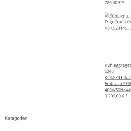
780,00 €
*
Kühlaggregat
L046-
K04.SZ4145.S
Embraco SE2
400V/50Hz 4
3.200,00 €
*
Kategorien