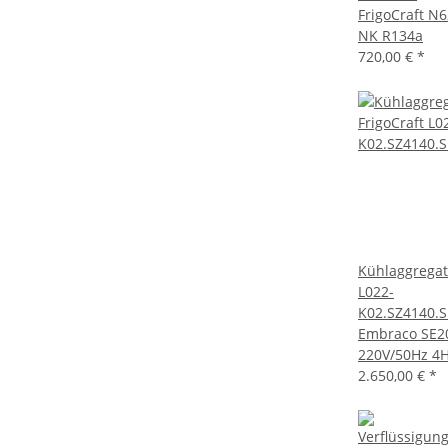
FrigoCraft N
NK R134a
720,00 €
*
Kühlaggregat
L022-
K02.SZ4140.S
Embraco SE2
220V/50Hz 4
2.650,00 €
*