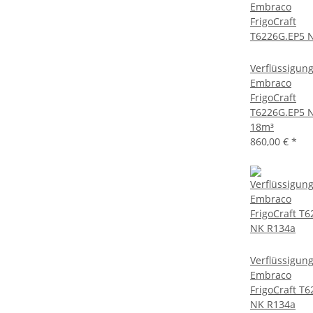
Verflüssigun
Embraco
FrigoCraft
T6226G.EP5 
18m³
860,00 €
*
Verflüssigun
Embraco
FrigoCraft T
NK R134a