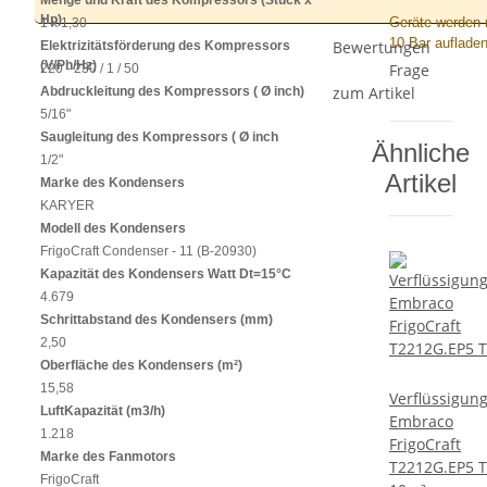
Menge und Kraft des Kompressors (Stück x
Hp)
Geräte werden 
1 x 1,30
10 Bar aufladen
Bewertungen
Elektrizitätsförderung des Kompressors
(V/Ph/Hz)
Frage
220 - 230 / 1 / 50
zum Artikel
Abdruckleitung des Kompressors ( Ø inch)
5/16"
Saugleitung des Kompressors ( Ø inch
Ähnliche
1/2"
Artikel
Marke des Kondensers
KARYER
Modell des Kondensers
FrigoCraft Condenser - 11 (B-20930)
Kapazität des Kondensers Watt Dt=15°C
4.679
Schrittabstand des Kondensers (mm)
2,50
Oberfläche des Kondensers (m²)
15,58
Verflüssigun
LuftKapazität (m3/h)
Embraco
1.218
FrigoCraft
Marke des Fanmotors
T2212G.EP5 
FrigoCraft