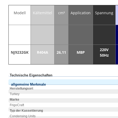
Modell
Kältemittel
cm³
Application
Spannung
220V
NJ9232GK
R404A
26,11
MBP
50Hz
Technische Eigenschaften
allgemeine Merkmale
Herstellungsort
Turkey
Marke
FrigoCraft
Typ der Kassettierung
Condensing Units