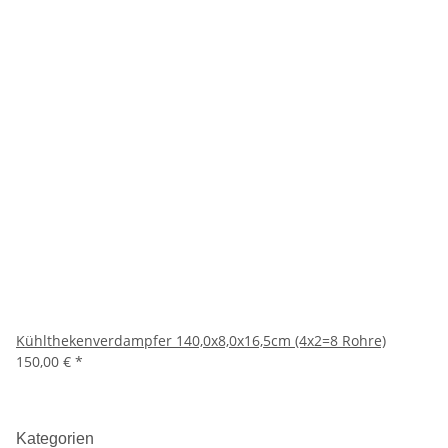
Kühlthekenverdampfer 140,0x8,0x16,5cm (4x2=8 Rohre)
150,00 €
*
Kategorien