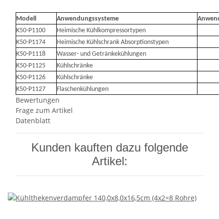
Modell
Anwendungssysteme
Anwen
K50-P1100
Heimische Kühlkompressortypen
K50-P1174
Heimische Kühlschrank Absorptionstypen
K50-P1118
Wasser- und Getränkekühlungen
K50-P1125
Kühlschränke
K50-P1126
Kühlschränke
K50-P1127
Flaschenkühlungen
Bewertungen
Frage zum Artikel
Datenblatt
Kunden kauften dazu folgende
Artikel: