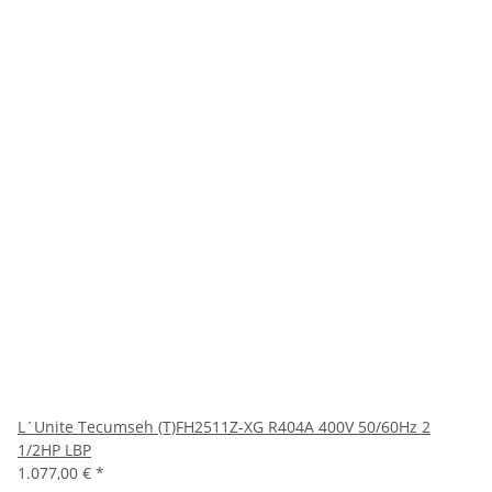
L´Unite Tecumseh (T)FH2511Z-XG R404A 400V 50/60Hz 2
1/2HP LBP
1.077,00 €
*