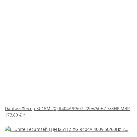
Danfoss/Secop SC15ML(X) R404A/R507 220V/50HZ 5/8HP MBP
173,80 €
*