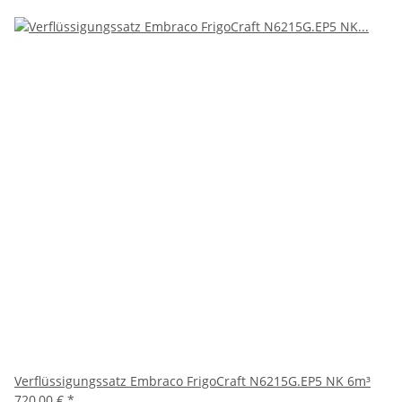
Verflüssigungssatz Embraco FrigoCraft N6215G.EP5 NK 6m³
720,00 €
*