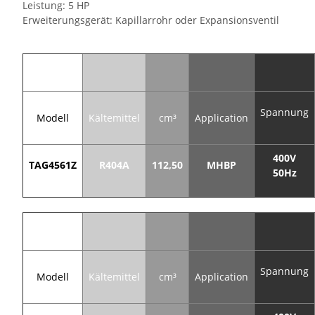
Leistung: 5 HP
Erweiterungsgerät: Kapillarrohr oder Expansionsventil
Spannung
Modell
Kältemittel
cm³
Application
400V
TAG4561Z
R404A
112,50
MHBP
50Hz
Spannung
Modell
Kältemittel
cm³
Application