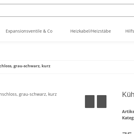
Expansionsventile & Co
Heizkabel/Heizstäbe
Hilf
chloss, grau-schwarz, kurz
Küh
Arti
Kateg