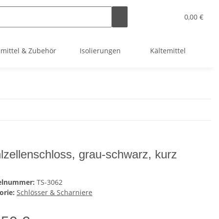
0,00 €
smittel & Zubehör
Isolierungen
Kältemittel
Kl
lzellenschloss, grau-schwarz, kurz
kelnummer:
TS-3062
orie:
Schlösser & Scharniere