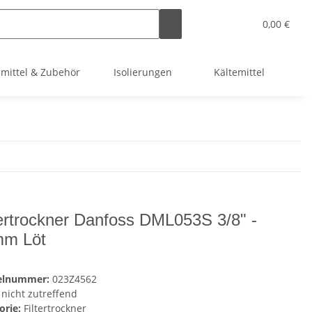
0,00 €
smittel & Zubehör
Isolierungen
Kältemittel
Kl
tertrockner Danfoss DML053S 3/8" -
m Löt
kelnummer:
023Z4562
nicht zutreffend
orie:
Filtertrockner