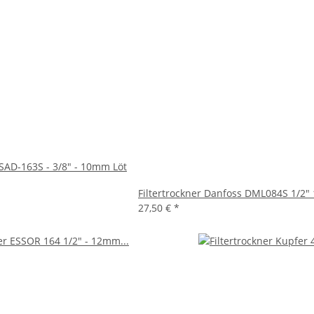
 SAD-163S - 3/8" - 10mm Löt
Filtertrockner Danfoss DML084S 1/2"
27,50 €
*