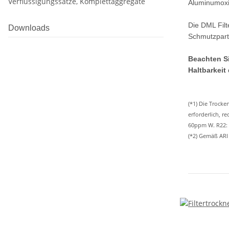
Verflüssigungssätze, Komplettaggregate
Aluminumoxi
Die DML Filt
Downloads
Schmutzparti
Beachten Si
Haltbarkeit
(*1) Die Trock
erforderlich, 
60ppm W. R22:
(*2) Gemäß ARI 7