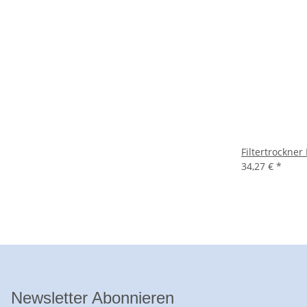
Filtertrockne
34,27 €
*
Newsletter Abonnieren