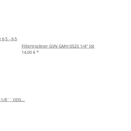
 6,5 - 6,5
Filtertrockner GVN GMH 052S 1/4" löt
14,00 €
*