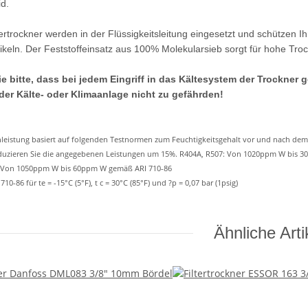
d.
ertrockner werden in der Flüssigkeitsleitung eingesetzt und schützen I
keln. Der Feststoffeinsatz aus 100% Molekularsieb sorgt für hohe Troc
e bitte, dass bei jedem Eingriff in das Kältesystem der Trockner 
 der Kälte- oder Klimaanlage nicht zu gefährden!
enleistung basiert auf folgenden Testnormen zum Feuchtigkeitsgehalt vor und nach d
reduzieren Sie die angegebenen Leistungen um 15%. R404A, R507: Von 1020ppm W bis
 Von 1050ppm W bis 60ppm W gemäß ARI 710-86
10-86 für te = -15°C (5°F), t c = 30°C (85°F) und ?p = 0,07 bar (1psig)
Ähnliche Arti