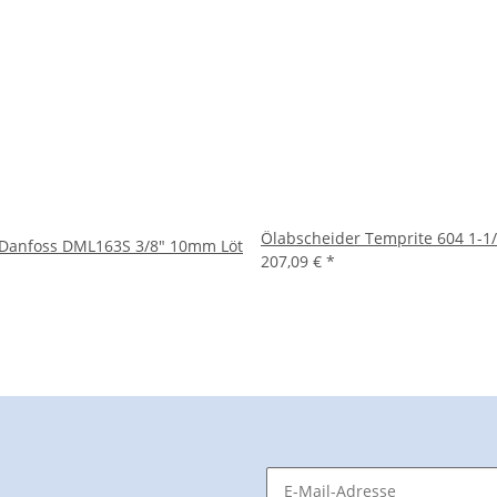
Ölabscheider Temprite 604 1-
r Danfoss DML163S 3/8" 10mm Löt
207,09 €
*