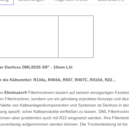
ner Danfoss DML053S 3/8" - 10mm Löt
r die Kältemittel: R134a, R404A, R507, R407C, R410A, R22...
des
Eliminator®
Filtertrockners basiert auf seinem einzigartigen Festst
en Filtertrockner, sondern um ein jahrelang erprobtes Konzept und des
alette von Kälteanlagenkomponenten und Systemen ist Danfoss in der 
rung spezifi- scher Kälteprodukte einfließen zu lassen. DML Filtertro
können aber problemlos auch mit R22 eingesetzt werden. Ihre Filterleis
zuverlässig aufgenommen werden können. Die Trockenleistung ist bis zu 