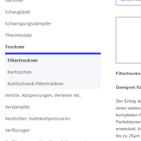
Sammler
Schaugläser
Schwingungsdämpfer
Thermostate
Trockner
Filtertrockner
Kartuschen
Filtertrock
Kühlschrank-Filtertrockner
Geeignet fü
Ventile, Absperrungen, Verteiler etc.
Der Erfolg 
Verdampfer
einen weiter
kompletten P
Verdichter, Kältekompressoren
Perfektionie
entwickelt, 
Verflüssiger
bis zu 25µm 