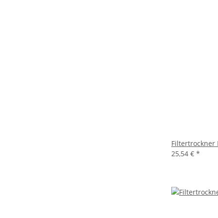
Filtertrockne
25,54 €
*