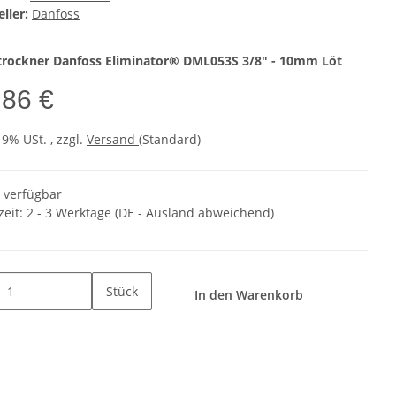
ller:
Danfoss
rtrockner Danfoss Eliminator® DML053S 3/8" - 10mm Löt
,86 €
19% USt. , zzgl.
Versand
(Standard)
t verfügbar
zeit:
2 - 3 Werktage
(DE - Ausland abweichend)
Stück
In den Warenkorb