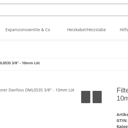
Expansionsventile & Co
Heizkabel/Heizstäbe
Hilf
L053S 3/8" - 10mm Löt
Fil
10m
Arti
GTIN:
Kateg