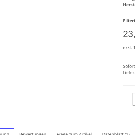
Herste
Filte
23
exkl. 
Sofor
Liefer
bung
Bewertungen
Frage zum Artikel
Datenblatt (1)