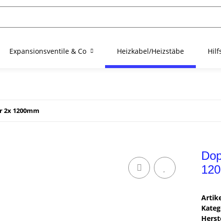
Expansionsventile & Co
Heizkabel/Heizstäbe
Hil
er 2x 1200mm
Dop
12
Arti
Kateg
Herste