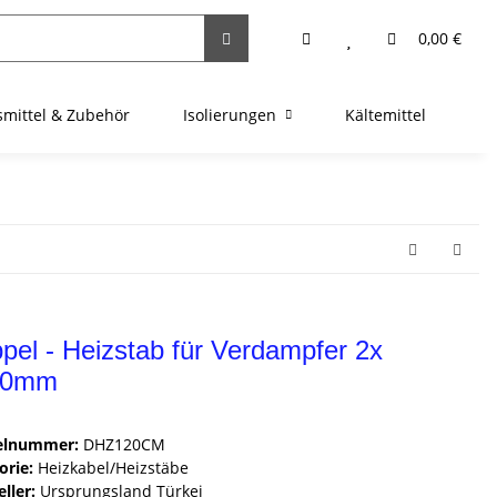
0,00 €
fsmittel & Zubehör
Isolierungen
Kältemittel
Kl
pel - Heizstab für Verdampfer 2x
00mm
kelnummer:
DHZ120CM
orie:
Heizkabel/Heizstäbe
ller:
Ursprungsland Türkei