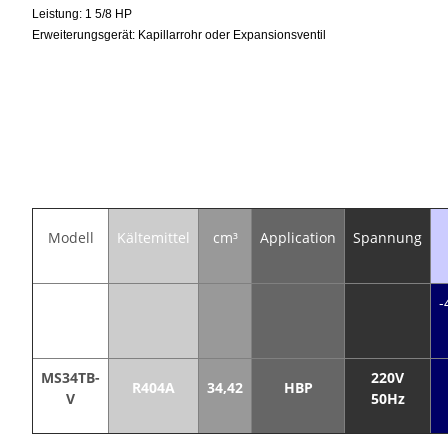
Leistung: 1 5/8 HP
Erweiterungsgerät: Kapillarrohr oder Expansionsventil
Modell
Kältemittel
cm³
Application
Spannung
-
MS34TB-
220V
R404A
34,42
HBP
V
50Hz